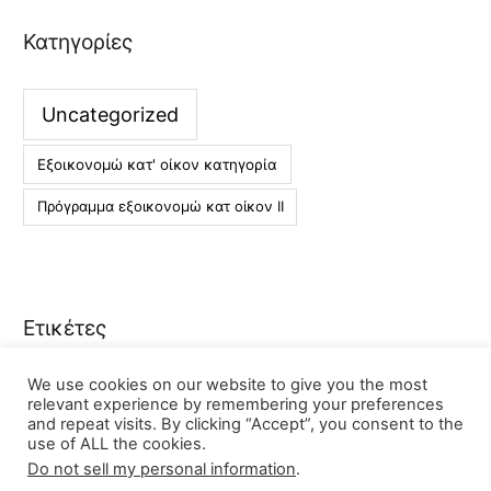
Κατηγορίες
Uncategorized
Εξοικονομώ κατ' οίκον κατηγορία
Πρόγραμμα εξοικονομώ κατ οίκον ΙΙ
Ετικέτες
We use cookies on our website to give you the most
εξοικονομώ κατ οίκον ΙΙ
εξοικονομώ κατ’ οίκον
relevant experience by remembering your preferences
and repeat visits. By clicking “Accept”, you consent to the
εξοικονομώ κατ’ οίκον Θεσσαλονίκη
use of ALL the cookies.
Do not sell my personal information
.