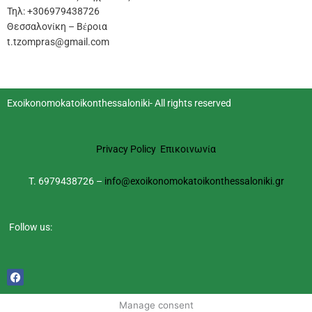
Τηλ: +306979438726
Θεσσαλονίκη – Βέροια
t.tzompras@gmail.com
Exoikonomokatoikonthessaloniki- All rights reserved
Privacy Policy
Επικοινωνία
T. 6979438726 –
info@exoikonomokatoikonthessaloniki.gr
Follow us:
F
a
c
e
Manage consent
b