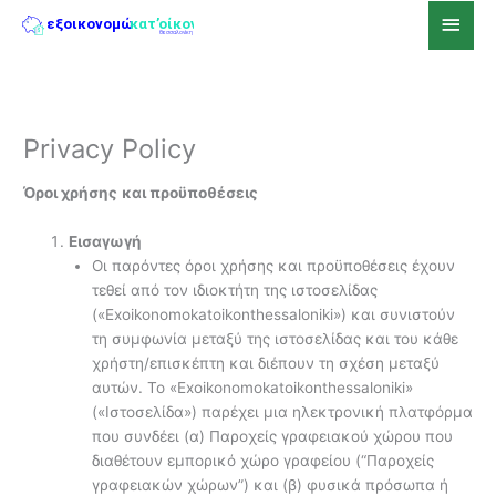
Skip
Main
to
Men
content
Privacy Policy
Όροι χρήσης
και προϋποθέσεις
Εισαγωγή
Οι παρόντες όροι χρήσης και προϋποθέσεις έχουν
τεθεί από τον ιδιοκτήτη της ιστοσελίδας
(«Exoikonomokatoikonthessaloniki») και συνιστούν
τη συμφωνία μεταξύ της ιστοσελίδας και του κάθε
χρήστη/επισκέπτη και διέπουν τη σχέση μεταξύ
αυτών. Το «Exoikonomokatoikonthessaloniki»
(«Ιστοσελίδα») παρέχει μια ηλεκτρονική πλατφόρμα
που συνδέει (α) Παροχείς γραφειακού χώρου που
διαθέτουν εμπορικό χώρο γραφείου (“Παροχείς
γραφειακών χώρων”) και (β) φυσικά πρόσωπα ή