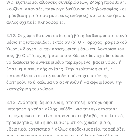
WC, εξοπλισμό, αίθουσες συνεδριάσεων, 24ωρη πρόσβαση,
κουζίνα, ασανσέρ, πάρκινγκ διεύθυνση αλληλογραφίας και
πρόσβαση για άτομα με ειδικές ανάγκες) και οποιεσδήποτε
άλλες σχετικές πληροφορίες.
3.1.2. Οι χώροι θα είναι σε διαρκή βάση διαθέσιμοι στο κοινό
μέσω της ιστοσελίδας, εκτός αν (α) Ο «Πάροχος Γραφειακού
Χώρου» διαγράψει την καταχώριση μέσω του λογαριασμού
του, (β) Ο «Πάροχος Γραφειακού Χώρου» δεν έχει δικαίωμα
να διαθέσει το συγκεκριμένο περιεχόμενο, βάσει νόμου ή
βάσει εμπιστευτικής σχέσης. Στην περίπτωση αυτή, η
«Ιστοσελίδα» και οι εξουσιοδοτημένοι χειριστές της
διατηρούν το δικαίωμα να αρνηθούν ή να αφαιρέσουν την
καταχώριση του χώρου.
3.1.3. Ανάρτηση, δημοσίευση, αποστολή, καταχώρηση,
μεταφορά ή χρήση άλλης μεθόδου για την εγκατάσταση
περιεχομένου που είναι παράνομο, επιβλαβές, απειλητικό,
προσβλητικό, επιζήμιο, δυσφημιστικό, χυδαίο, βίαιο,
υβριστικό, ρατσιστικό ή άλλως αποδοκιμαστέο, παραβιάζει
την προσωπικότητα και τα προσωπικά δεδομένα άλλων,