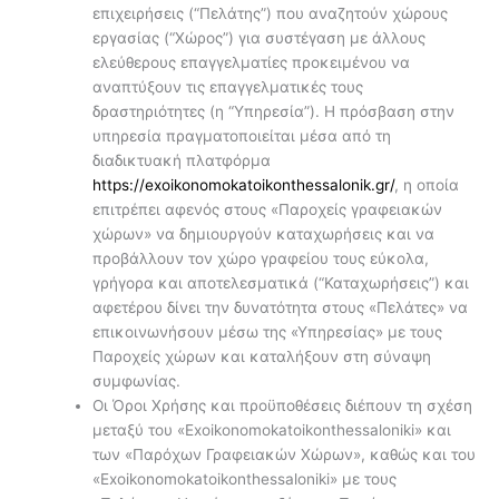
επιχειρήσεις (“Πελάτης”) που αναζητούν χώρους
εργασίας (“Χώρος”) για συστέγαση με άλλους
ελεύθερους επαγγελματίες προκειμένου να
αναπτύξουν τις επαγγελματικές τους
δραστηριότητες (η “Υπηρεσία”). Η πρόσβαση στην
υπηρεσία πραγματοποιείται μέσα από τη
διαδικτυακή πλατφόρμα
https://exoikonomokatoikonthessalonik.gr/
, η οποία
επιτρέπει αφενός στους «Παροχείς γραφειακών
χώρων» να δημιουργούν καταχωρήσεις και να
προβάλλουν τον χώρο γραφείου τους εύκολα,
γρήγορα και αποτελεσματικά (“Καταχωρήσεις”) και
αφετέρου δίνει την δυνατότητα στους «Πελάτες» να
επικοινωνήσουν μέσω της «Υπηρεσίας» με τους
Παροχείς χώρων και καταλήξουν στη σύναψη
συμφωνίας.
Οι Όροι Χρήσης και προϋποθέσεις διέπουν τη σχέση
μεταξύ του «Exoikonomokatoikonthessaloniki» και
των «Παρόχων Γραφειακών Χώρων», καθώς και του
«Exoikonomokatoikonthessaloniki» με τους