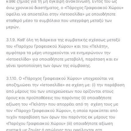
κάθε ζημίας για τη μη έγκαιρη ανακοίνωση. Εντός του ως
άνω χρονικού διαστήματος, ο «Πάροχος Γραφειακού Χώρου»
οφείλει να αποστείλει στην «Ιστοσελίδα» με οποιοδήποτε
σταθερό μέσο το συμβόλαιο που υπεγράφη μεταξύ των
μερών.
3.1.9. Καθ’ όλη τη διάρκεια της συμβατικής σχέσεως μεταξύ
του «Παρόχου Γραφειακού Χώρου» και του «Πελάτη»,
αμφότερα τα μέρη υποχρεούνται να ενημερώνουν την
«Ιστοσελίδα» για οποιαδήποτε μεταβολή, παράταση και εν
γένει τροποποίηση των όρων της σύμβασης.
3.1.10. Ο «Πάροχος Γραφειακού Χώρου» υποχρεούται να
αποζημιώσει την «Ιστοσελίδα» σε σχέση με: (i) την παράβαση
από μέρους του των υποχρεώσεων που ορίζονται στους
όρους και προϋποθέσεις του παρόντος (ii) οποιαδήποτε
αξίωση του «Πελάτη» που απορρέει από τη σχέση τους με
τον «Πάροχο Γραφειακού Χώρου», η οποία προκύπτει από
τυχόν παραβίαση των όρων του παρόντος εκ μέρους του
«Παρόχου Γραφειακού Χώρου» (iii) οποιαδήποτε αξίωση
σχετικά με ζημίες ή απώλειες που οφείλονται στη