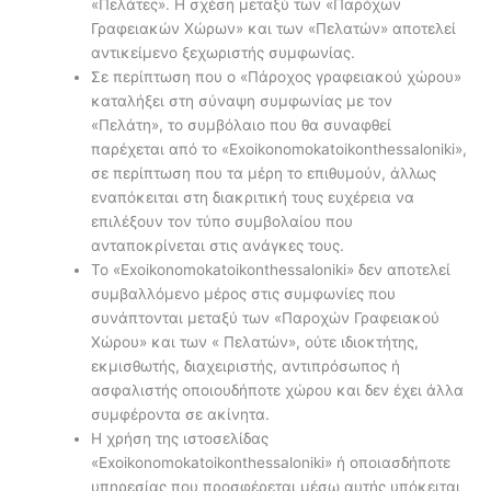
«Πελάτες». Η σχέση μεταξύ των «Παρόχων
Γραφειακών Χώρων» και των «Πελατών» αποτελεί
αντικείμενο ξεχωριστής συμφωνίας.
Σε περίπτωση που ο «Πάροχος γραφειακού χώρου»
καταλήξει στη σύναψη συμφωνίας με τον
«Πελάτη», το συμβόλαιο που θα συναφθεί
παρέχεται από το «Exoikonomokatoikonthessaloniki»,
σε περίπτωση που τα μέρη το επιθυμούν, άλλως
εναπόκειται στη διακριτική τους ευχέρεια να
επιλέξουν τον τύπο συμβολαίου που
ανταποκρίνεται στις ανάγκες τους.
Το «Exoikonomokatoikonthessaloniki» δεν αποτελεί
συμβαλλόμενο μέρος στις συμφωνίες που
συνάπτονται μεταξύ των «Παροχών Γραφειακού
Χώρου» και των « Πελατών», ούτε ιδιοκτήτης,
εκμισθωτής, διαχειριστής, αντιπρόσωπος ή
ασφαλιστής οποιουδήποτε χώρου και δεν έχει άλλα
συμφέροντα σε ακίνητα.
Η χρήση της ιστοσελίδας
«Exoikonomokatoikonthessaloniki» ή οποιασδήποτε
υπηρεσίας που προσφέρεται μέσω αυτής υπόκειται