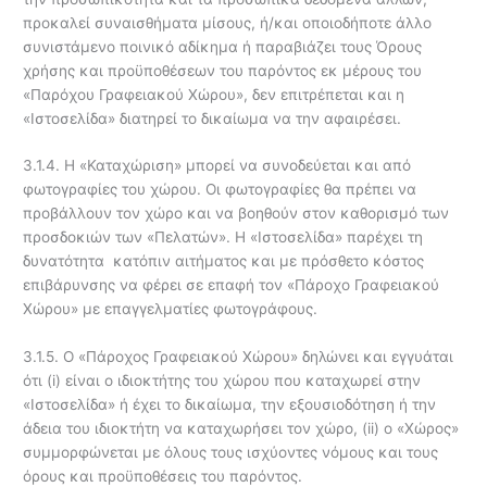
προκαλεί συναισθήματα μίσους, ή/και οποιοδήποτε άλλο
συνιστάμενο ποινικό αδίκημα ή παραβιάζει τους Όρους
χρήσης και προϋποθέσεων του παρόντος εκ μέρους του
«Παρόχου Γραφειακού Χώρου», δεν επιτρέπεται και η
«Ιστοσελίδα» διατηρεί το δικαίωμα να την αφαιρέσει.
3.1.4. Η «Καταχώριση» μπορεί να συνοδεύεται και από
φωτογραφίες του χώρου. Οι φωτογραφίες θα πρέπει να
προβάλλουν τον χώρο και να βοηθούν στον καθορισμό των
προσδοκιών των «Πελατών». Η «Ιστοσελίδα» παρέχει τη
δυνατότητα κατόπιν αιτήματος και με πρόσθετο κόστος
επιβάρυνσης να φέρει σε επαφή τον «Πάροχο Γραφειακού
Χώρου» με επαγγελματίες φωτογράφους.
3.1.5. Ο «Πάροχος Γραφειακού Χώρου» δηλώνει και εγγυάται
ότι (i) είναι ο ιδιοκτήτης του χώρου που καταχωρεί στην
«Ιστοσελίδα» ή έχει το δικαίωμα, την εξουσιοδότηση ή την
άδεια του ιδιοκτήτη να καταχωρήσει τον χώρο, (ii) ο «Χώρος»
συμμορφώνεται με όλους τους ισχύοντες νόμους και τους
όρους και προϋποθέσεις του παρόντος.