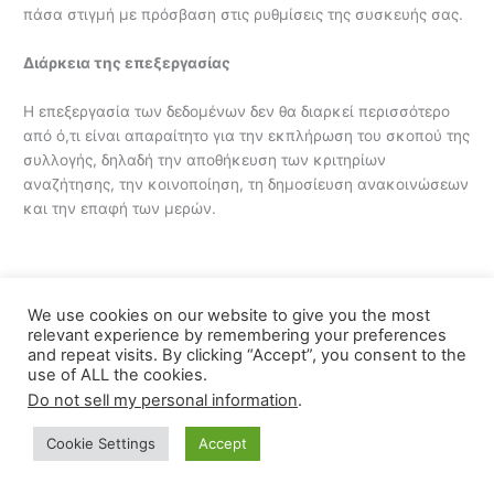
πάσα στιγμή με πρόσβαση στις ρυθμίσεις της συσκευής σας.
Διάρκεια της επεξεργασίας
Η επεξεργασία των δεδομένων δεν θα διαρκεί περισσότερο
από ό,τι είναι απαραίτητο για την εκπλήρωση του σκοπού της
συλλογής, δηλαδή την αποθήκευση των κριτηρίων
αναζήτησης, την κοινοποίηση, τη δημοσίευση ανακοινώσεων
και την επαφή των μερών.
Η επεξεργασία θα διαρκέσει έως ότου το ενδιαφερόμενο
We use cookies on our website to give you the most
μέρος αποφασίσει να ακυρώσει τα δεδομένα που έχουν
relevant experience by remembering your preferences
εισαχθεί, με επικοινωνία με τον υπεύθυνο επεξεργασίας
and repeat visits. By clicking “Accept”, you consent to the
use of ALL the cookies.
δεδομένων.
Do not sell my personal information
.
Επίσης, θα είναι δυνατόν να διαρκέσει και για όσο χρονικό
Cookie Settings
Accept
διάστημα η τήρηση των προσωπικών δεδομένων καθίσταται
απαραίτητη σε συμμόρφωση με νόμιμη υποχρέωσή μας ή για